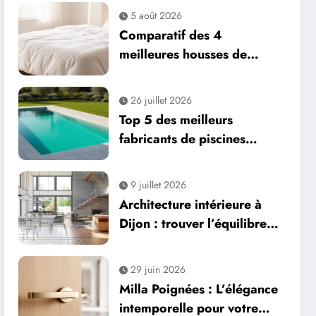
5 août 2026
Comparatif des 4
meilleures housses de
couette françaises en 2026
26 juillet 2026
Top 5 des meilleurs
fabricants de piscines
coques en 2026
9 juillet 2026
Architecture intérieure à
Dijon : trouver l’équilibre
entre fonctionnalité,
esthétique et confort
29 juin 2026
Milla Poignées : L’élégance
intemporelle pour votre