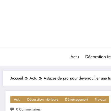
Aller
au
contenu
Actu
Décoration in
Accueil
Actu
Astuces de pro pour deverrouiller une tr
Actu
Décoration Intérieure
Déménagement
Travaux
0 Commentaires