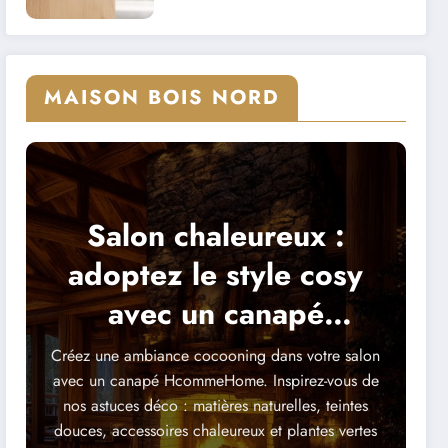
salle de bain
MAISON BOIS NORD
Salon chaleureux :
adoptez le style cosy
avec un canapé
HcommeHome
Créez une ambiance cocooning dans votre salon
avec un canapé HcommeHome. Inspirez-vous de
nos astuces déco : matières naturelles, teintes
douces, accessoires chaleureux et plantes vertes