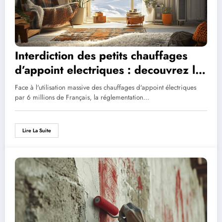
Interdiction des petits chauffages
d’appoint electriques : decouvrez les
meilleures solutions d’isolation
Face à l'utilisation massive des chauffages d'appoint électriques
thermique
par 6 millions de Français, la réglementation…
Lire La Suite